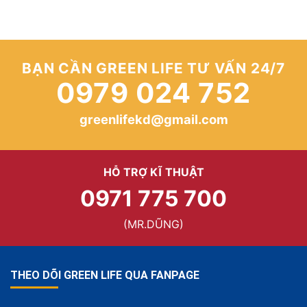
BẠN CẦN GREEN LIFE TƯ VẤN 24/7
0979 024 752
greenlifekd@gmail.com
HỖ TRỢ KĨ THUẬT
0971 775 700
(MR.DŨNG)
THEO DÕI GREEN LIFE QUA FANPAGE