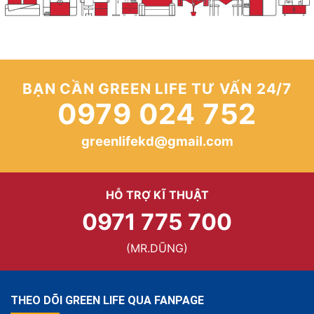
BẠN CẦN GREEN LIFE TƯ VẤN 24/7
0979 024 752
greenlifekd@gmail.com
HỖ TRỢ KĨ THUẬT
0971 775 700
(MR.DŨNG)
THEO DÕI GREEN LIFE QUA FANPAGE