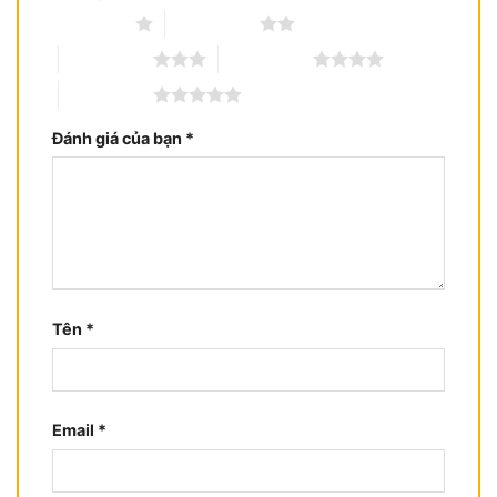
1 trên 5 sao
2 trên 5 sao
3 trên 5 sao
4 trên 5 sao
5 trên 5 sao
Đánh giá của bạn
*
Tên
*
Email
*