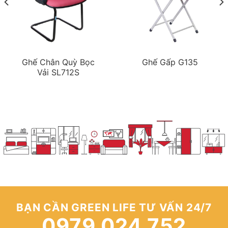
Ghế Chân Quỳ Bọc
Ghế Gấp G135
Vải SL712S
BẠN CẦN GREEN LIFE TƯ VẤN 24/7
0979 024 752