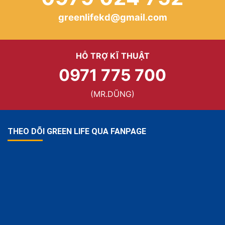
greenlifekd@gmail.com
HỖ TRỢ KĨ THUẬT
0971 775 700
(MR.DŨNG)
THEO DÕI GREEN LIFE QUA FANPAGE