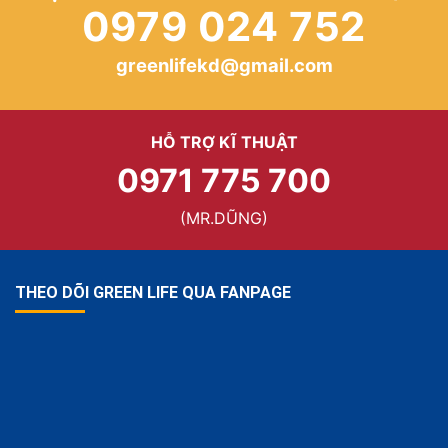
0979 024 752
greenlifekd@gmail.com
HỖ TRỢ KĨ THUẬT
0971 775 700
(MR.DŨNG)
THEO DÕI GREEN LIFE QUA FANPAGE