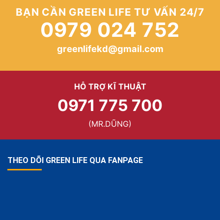
BẠN CẦN GREEN LIFE TƯ VẤN 24/7
0979 024 752
greenlifekd@gmail.com
HỖ TRỢ KĨ THUẬT
0971 775 700
(MR.DŨNG)
THEO DÕI GREEN LIFE QUA FANPAGE