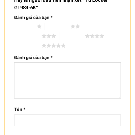
Hãy là người đầu tiên nhận xét “Tủ Locker
GL984-6K”
Đánh giá của bạn
*
1 trên 5 sao
2 trên 5 sao
3 trên 5 sao
4 trên 5 sao
5 trên 5 sao
Đánh giá của bạn
*
Tên
*