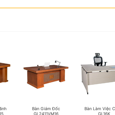
ãnh
Bàn Giám Đốc
Bàn Làm Việc C
15
GL2411VM16
GL16K