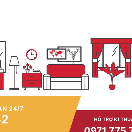
ẤN 24/7
52
HỖ TRỢ KĨ THU
0971 775 