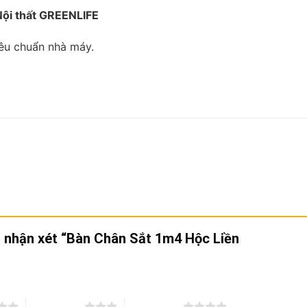
Nội thất GREENLIFE
êu chuẩn nhà máy.
n nhận xét “Bàn Chân Sắt 1m4 Hộc Liền
3 trên 5 sao
4 trên 5 sao