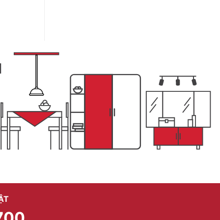
ẬT
700