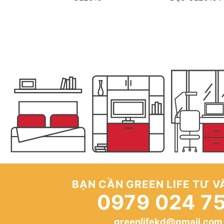
BẠN CẦN GREEN LIFE TƯ V
0979 024 7
greenlifekd@gmail.com