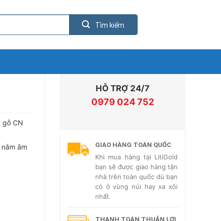
HỖ TRỢ 24/7
0979 024 752
t gỗ CN
GIAO HÀNG TOÀN QUỐC
y nắm âm
Khi mua hàng tại LitiGold
bạn sẽ được giao hàng tận
nhà trên toàn quốc dù bạn
có ở vùng núi hay xa xôi
nhất.
THANH TOÁN THUẬN LỢI