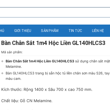
CHỦ
GIỚI THIỆU
SẢN PHẨM
TIN TỨC
LIÊN HỆ
Bàn Chân Sắt 1m4 Hộc Liền GL140HLCS3
Mã sản phẩm:
Bàn Chân Sắt 1m4 Hộc Liền GL140HLCS3
sử dụng chân sắt mặ
Melamine.
Bàn GL140HLCS3 trang bị sẵn hộc tủ liền chân sơn màu S26, ta
màu cam.
Kích thước: Rộng 1400 x Sâu 700 x cao 750 mm.
Chất liệu: Gỗ CN Melamine.