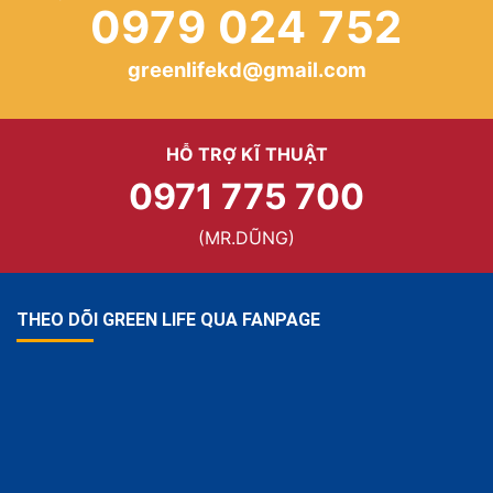
0979 024 752
greenlifekd@gmail.com
HỖ TRỢ KĨ THUẬT
0971 775 700
(MR.DŨNG)
THEO DÕI GREEN LIFE QUA FANPAGE