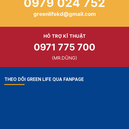
0979 024 752
greenlifekd@gmail.com
HỖ TRỢ KĨ THUẬT
0971 775 700
(MR.DŨNG)
THEO DÕI GREEN LIFE QUA FANPAGE