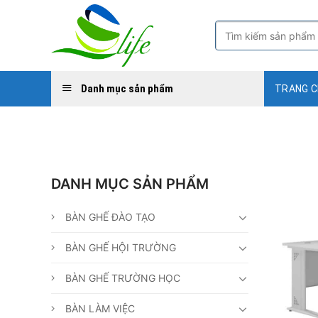
Skip
to
Tìm
kiếm:
content
Danh mục sản phẩm
TRANG 
DANH MỤC SẢN PHẨM
BÀN GHẾ ĐÀO TẠO
BÀN GHẾ HỘI TRƯỜNG
BÀN GHẾ TRƯỜNG HỌC
BÀN LÀM VIỆC