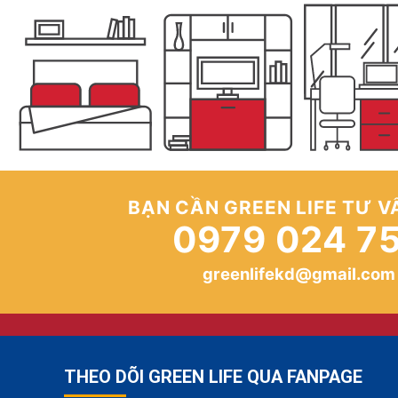
BẠN CẦN GREEN LIFE TƯ V
0979 024 7
greenlifekd@gmail.com
THEO DÕI GREEN LIFE QUA FANPAGE