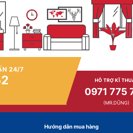
ẤN 24/7
52
HỖ TRỢ KĨ THU
0971 775 
(MR.DŨNG)
Hướng dẫn mua hàng