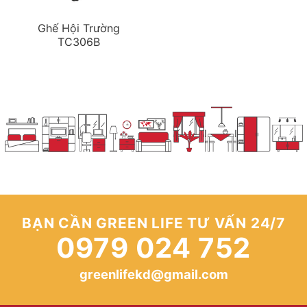
Ghế Hội Trường
TC306B
BẠN CẦN GREEN LIFE TƯ VẤN 24/7
0979 024 752
greenlifekd@gmail.com