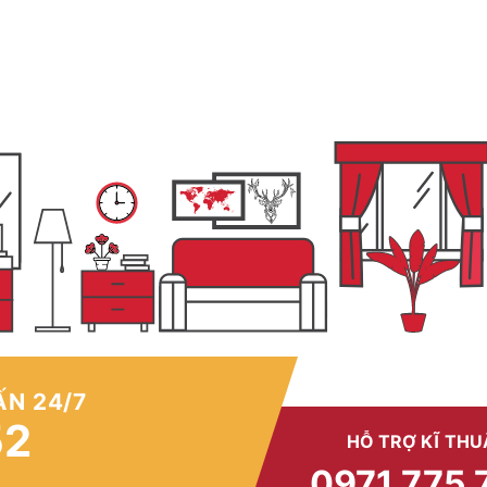
ẤN 24/7
52
HỖ TRỢ KĨ THU
0971 775 