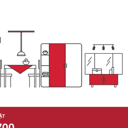
ẬT
700