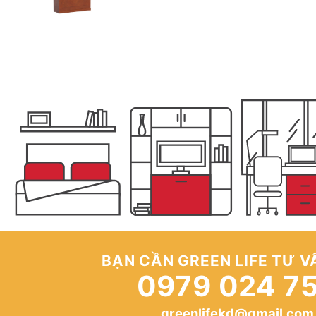
BẠN CẦN GREEN LIFE TƯ V
0979 024 7
greenlifekd@gmail.com