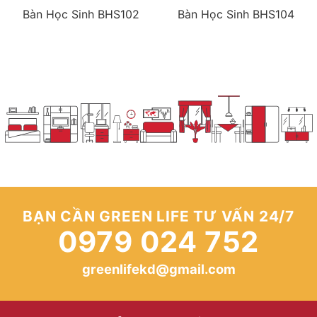
Bàn Học Sinh BHS102
Bàn Học Sinh BHS104
BẠN CẦN GREEN LIFE TƯ VẤN 24/7
0979 024 752
greenlifekd@gmail.com