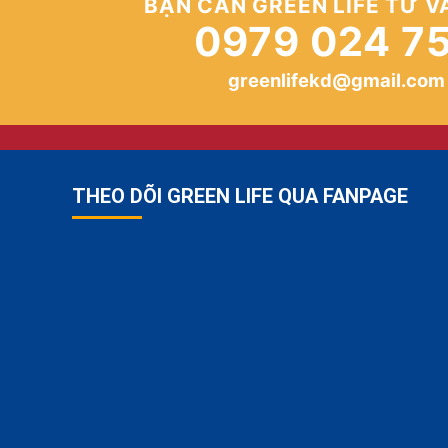
BẠN CẦN GREEN LIFE TƯ V
0979 024 7
greenlifekd@gmail.com
THEO DÕI GREEN LIFE QUA FANPAGE