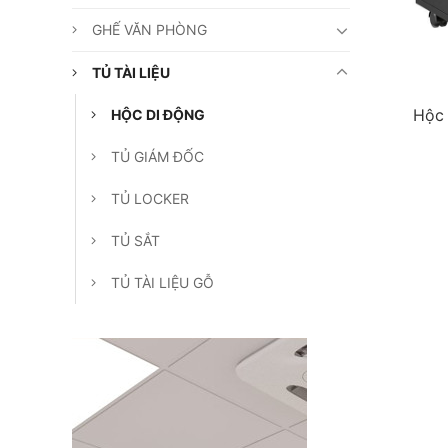
GHẾ VĂN PHÒNG
TỦ TÀI LIỆU
Hộc 
HỘC DI ĐỘNG
TỦ GIÁM ĐỐC
TỦ LOCKER
TỦ SẮT
TỦ TÀI LIỆU GỖ