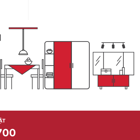
ẬT
700