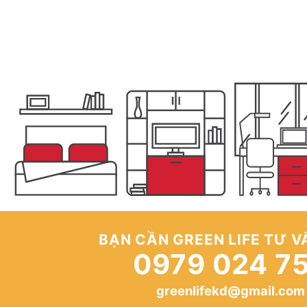
BẠN CẦN GREEN LIFE TƯ V
0979 024 7
greenlifekd@gmail.com