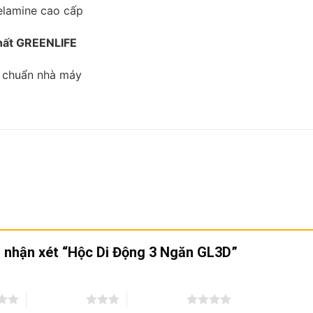
lamine cao cấp
thất GREENLIFE
u chuẩn nhà máy
ên nhận xét “Hộc Di Động 3 Ngăn GL3D”
3 trên 5 sao
4 trên 5 sao