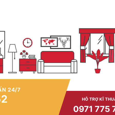
ẤN 24/7
52
HỖ TRỢ KĨ THU
0971 775 