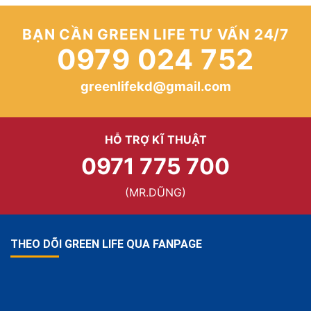
BẠN CẦN GREEN LIFE TƯ VẤN 24/7
0979 024 752
greenlifekd@gmail.com
HỖ TRỢ KĨ THUẬT
0971 775 700
(MR.DŨNG)
THEO DÕI GREEN LIFE QUA FANPAGE