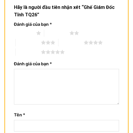
Hãy là người đầu tiên nhận xét “Ghế Giám Đốc
Tĩnh TQ26”
Đánh giá của bạn
*
1 trên 5 sao
2 trên 5 sao
3 trên 5 sao
4 trên 5 sao
5 trên 5 sao
Đánh giá của bạn
*
Tên
*