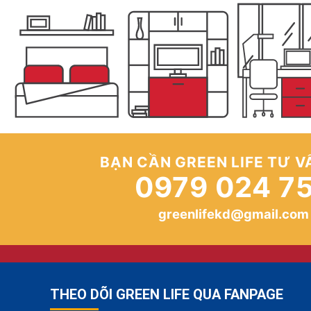
BẠN CẦN GREEN LIFE TƯ V
0979 024 7
greenlifekd@gmail.com
THEO DÕI GREEN LIFE QUA FANPAGE