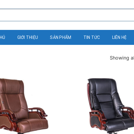
CHỦ
GIỚI THIỆU
SẢN PHẨM
TIN TỨC
LIÊN HỆ
Showing al