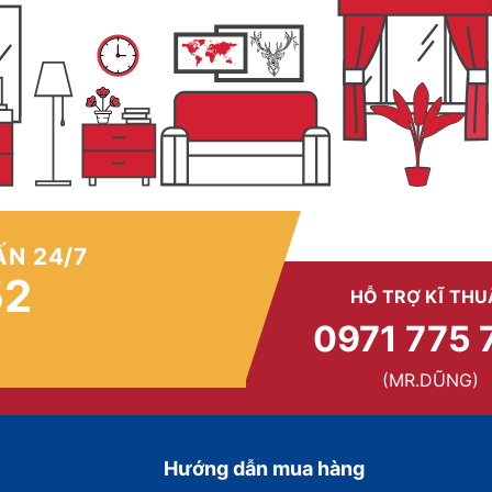
ẤN 24/7
52
HỖ TRỢ KĨ THU
0971 775 
(MR.DŨNG)
Hướng dẫn mua hàng